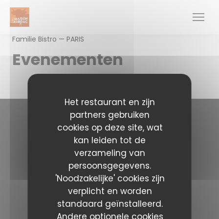
Cookies beheer paneel
Familie Bistro — PARIS
Evenementen
Het restaurant en zijn
partners gebruiken
cookies op deze site, wat
Neem contact met ons op
kan leiden tot de
verzameling van
La Maison de l'Aubrac
persoonsgegevens.
((opent in een ni
37 Rue Marbeuf 75008 PARIS
01 43 59 05 14
'Noodzakelijke' cookies zijn
verplicht en worden
Volg ons
standaard geïnstalleerd.
Andere optionele cookies