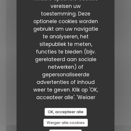
vereisen uw
Facebook ((opent in een nieuw ven
Instagram ((opent in een ni
toestemming. Deze
optionele cookies worden
NIEUWSBRIEF
gebruikt om uw navigatie
te analyseren, het
Reservering
sitepubliek te meten,
functies te bieden (bijv.
gerelateerd aan sociale
RESERVEER EEN TAFEL
netwerken) of
gepersonaliseerde
PRIVATISERING
advertenties of inhoud
weer te geven. Klik op 'OK,
accepteer alle', 'Weiger
VOUCHERS
alle' of 'Personaliseer' om
uw voorkeuren te
OK, accepteer alle
beloningen
beheren. U kunt uw
Weiger alle cookies
keuzes op elk moment