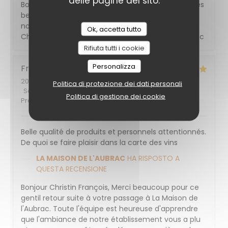
delle pagine del sito.
Bonjour Riester Axel, Un grand merci pour cette très
belle note ! On est ravi que vous ayez apprécié
notre restaurant de viande. À très vite vers les
Ok, accetta tutto
Champs Élysées ! La team de La Maison de l'Aubrac
Rifiuta tutti i cookie
Personalizza
François
C
2023-10-24
- 22:45 - Ospiti 3
Politica di protezione dei dati personali
Servizio
:
5
/5
Atmosfera
:
3
/5
Cucina
:
5
/5
Qualità /
Politica di gestione dei cookie
Prezzo
:
4
/5
Belle qualité de produits et personnels attentionnés.
De quoi se faire plaisir dans la carte des vins
LA MAISON DE L'AUBRAC
HA RISPOSTO A
QUESTA RECENSIONE
Bonjour Christin François, Merci beaucoup pour ce
gentil retour suite à votre passage à La Maison de
l'Aubrac. Toute l'équipe est heureuse d'apprendre
que l'ambiance de notre établissement vous a plu