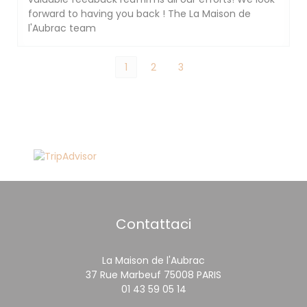
forward to having you back ! The La Maison de
l'Aubrac team
1
2
3
Contattaci
La Maison de l'Aubrac
((apre una nuova 
37 Rue Marbeuf 75008 PARIS
01 43 59 05 14