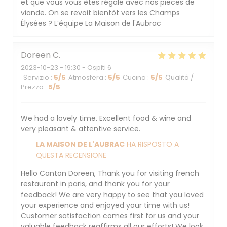
et que vous vous êtes régalé avec nos pièces de
viande. On se revoit bientôt vers les Champs
Élysées ? L’équipe La Maison de l'Aubrac
Doreen
C
2023-10-23
- 19:30 - Ospiti 6
Servizio
:
5
/5
Atmosfera
:
5
/5
Cucina
:
5
/5
Qualità /
Prezzo
:
5
/5
We had a lovely time. Excellent food & wine and
very pleasant & attentive service.
LA MAISON DE L'AUBRAC
HA RISPOSTO A
QUESTA RECENSIONE
Hello Canton Doreen, Thank you for visiting french
restaurant in paris, and thank you for your
feedback! We are very happy to see that you loved
your experience and enjoyed your time with us!
Customer satisfaction comes first for us and your
valuable feedback reaffirms all our efforts! We look