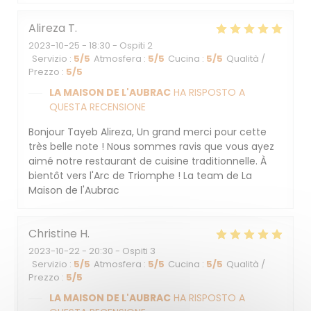
Alireza
T
2023-10-25
- 18:30 - Ospiti 2
Servizio
:
5
/5
Atmosfera
:
5
/5
Cucina
:
5
/5
Qualità /
Prezzo
:
5
/5
LA MAISON DE L'AUBRAC
HA RISPOSTO A
QUESTA RECENSIONE
Bonjour Tayeb Alireza, Un grand merci pour cette
très belle note ! Nous sommes ravis que vous ayez
aimé notre restaurant de cuisine traditionnelle. À
bientôt vers l'Arc de Triomphe ! La team de La
Maison de l'Aubrac
Christine
H
2023-10-22
- 20:30 - Ospiti 3
Servizio
:
5
/5
Atmosfera
:
5
/5
Cucina
:
5
/5
Qualità /
Prezzo
:
5
/5
LA MAISON DE L'AUBRAC
HA RISPOSTO A