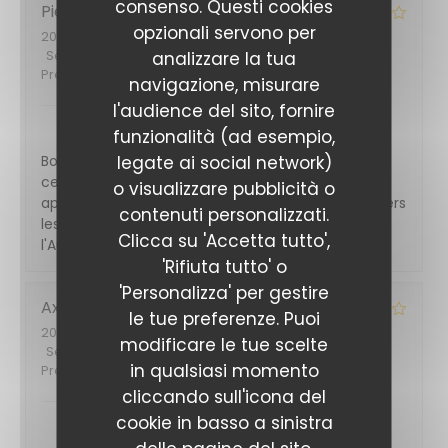
consenso. Questi cookies
Pierre-yves
D
opzionali servono per
2023-10-25
- 12:00 - Ospiti 4
Servizio
:
5
/5
Atmosfera
:
5
/5
Cucina
:
5
/5
Qualità /
analizzare la tua
Prezzo
:
4
/5
navigazione, misurare
LA MAISON DE L'AUBRAC
HA RISPOSTO A
l'audience del sito, fornire
QUESTA RECENSIONE
funzionalità (ad esempio,
legate ai social network)
Bonjour DAUDON Pierre-yves, Un grand merci pour
cette très belle note ! On est ravi que vous ayez
o visualizzare pubblicità o
apprécié notre restaurant de viande. À très vite vers
contenuti personalizzati.
les Champs Élysées ! La team de La Maison de
Clicca su 'Accetta tutto',
l'Aubrac
'Rifiuta tutto' o
'Personalizza' per gestire
Axel
R
le tue preferenze. Puoi
2023-10-23
- 13:00 - Ospiti 2
modificare le tue scelte
Servizio
:
5
/5
Atmosfera
:
3
/5
Cucina
:
5
/5
Qualità /
in qualsiasi momento
Prezzo
:
4
/5
cliccando sull'icona del
LA MAISON DE L'AUBRAC
HA RISPOSTO A
cookie in basso a sinistra
QUESTA RECENSIONE