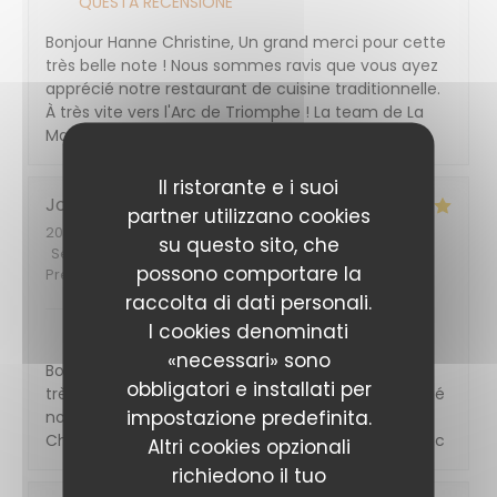
QUESTA RECENSIONE
Bonjour Hanne Christine, Un grand merci pour cette
très belle note ! Nous sommes ravis que vous ayez
apprécié notre restaurant de cuisine traditionnelle.
À très vite vers l'Arc de Triomphe ! La team de La
Maison de l'Aubrac
Il ristorante e i suoi
Josué
C
partner utilizzano cookies
2023-10-22
- 23:15 - Ospiti 2
su questo sito, che
Servizio
:
5
/5
Atmosfera
:
4
/5
Cucina
:
4
/5
Qualità /
possono comportare la
Prezzo
:
4
/5
raccolta di dati personali.
LA MAISON DE L'AUBRAC
HA RISPOSTO A
I cookies denominati
QUESTA RECENSIONE
«necessari» sono
Bonjour Cidéron Josué, Un grand merci pour cette
obbligatori e installati per
très belle note ! On est ravi que vous ayez apprécié
impostazione predefinita.
notre restaurant de viande. À très vite vers les
Champs Élysées ! La team de La Maison de l'Aubrac
Altri cookies opzionali
richiedono il tuo