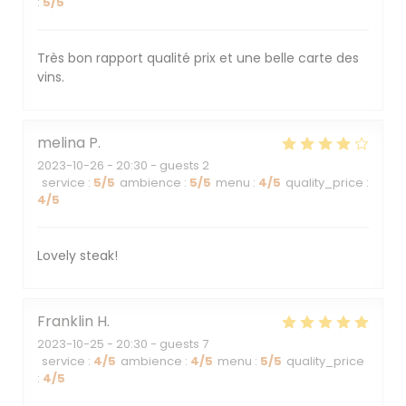
:
5
/5
Très bon rapport qualité prix et une belle carte des
vins.
melina
P
2023-10-26
- 20:30 - guests 2
service
:
5
/5
ambience
:
5
/5
menu
:
4
/5
quality_price
:
4
/5
Lovely steak!
Franklin
H
2023-10-25
- 20:30 - guests 7
service
:
4
/5
ambience
:
4
/5
menu
:
5
/5
quality_price
:
4
/5