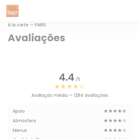
Painel de Gerenciamento de Cookies
A la carte — PARIS
Avaliações
4.4
/5
Avaliação média —
1284 avaliações
Apoio
Atmosfera
Menus