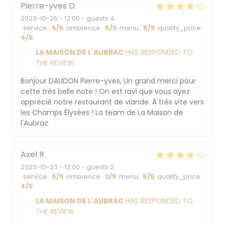
Pierre-yves
D
2023-10-25
- 12:00 - guests 4
service
:
5
/5
ambience
:
5
/5
menu
:
5
/5
quality_price
:
4
/5
LA MAISON DE L'AUBRAC
HAS RESPONDED TO
THE REVIEW
Bonjour DAUDON Pierre-yves, Un grand merci pour
cette très belle note ! On est ravi que vous ayez
apprécié notre restaurant de viande. À très vite vers
les Champs Élysées ! La team de La Maison de
l'Aubrac
Axel
R
2023-10-23
- 13:00 - guests 2
service
:
5
/5
ambience
:
3
/5
menu
:
5
/5
quality_price
:
4
/5
LA MAISON DE L'AUBRAC
HAS RESPONDED TO
THE REVIEW