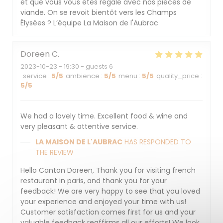
et que vous vous êtes régalé avec nos pièces de
viande. On se revoit bientôt vers les Champs
Élysées ? L’équipe La Maison de l'Aubrac
Doreen
C
2023-10-23
- 19:30 - guests 6
service
:
5
/5
ambience
:
5
/5
menu
:
5
/5
quality_price
:
5
/5
We had a lovely time. Excellent food & wine and
very pleasant & attentive service.
LA MAISON DE L'AUBRAC
HAS RESPONDED TO
THE REVIEW
Hello Canton Doreen, Thank you for visiting french
restaurant in paris, and thank you for your
feedback! We are very happy to see that you loved
your experience and enjoyed your time with us!
Customer satisfaction comes first for us and your
valuable feedback reaffirms all our efforts! We look