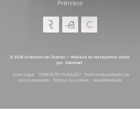
Prémios
© 2026 La Maison de l'Aubrac — Website do restaurante criado
((abre numa nova janela))
por
Zenchef
((abre numa nova janela))
((abre numa nova janela))
Aviso Legal
TERMOS DE UTILIZAÇÃO
Política de proteção de
((abre numa nova janela))
((abre numa nova janela)
((abre nu
dados pessoais
Política de cookies
Acessibilidade