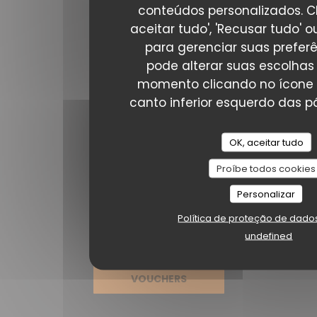
conteúdos personalizados. C
Siga-nos
aceitar tudo', 'Recusar tudo' ou
para gerenciar suas prefer
pode alterar suas escolhas
Facebook ((abre numa nova janel
Instagram ((abre numa nova
momento clicando no ícone 
canto inferior esquerdo das pá
NEWSLETTER
OK, aceitar tudo
Reserva
Proíbe todos cookies
RESERVAR UMA MESA
Personalizar
Política de proteção de dado
PRIVATIZAÇÃO
undefined
VOUCHERS