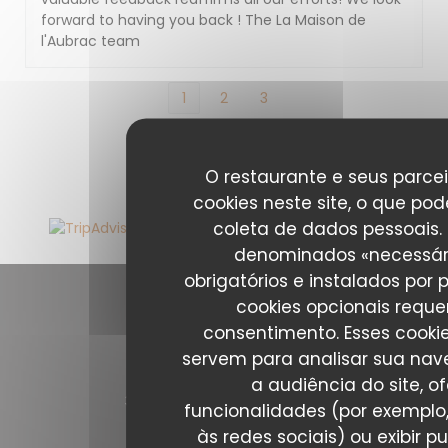
forward to having you back ! The La Maison de
l'Aubrac team
1
2
3
O restaurante e seus parcei
cookies neste site, o que pod
coleta de dados pessoais.
denominados «necessár
obrigatórios e instalados por 
cookies opcionais requ
Contacte-nos
consentimento. Esses cooki
servem para analisar sua nav
La Maison de l'Aubrac
a audiência do site, o
((abre numa nova
37 Rue Marbeuf 75008 PARIS
funcionalidades (por exemplo
01 43 59 05 14
às redes sociais) ou exibir p