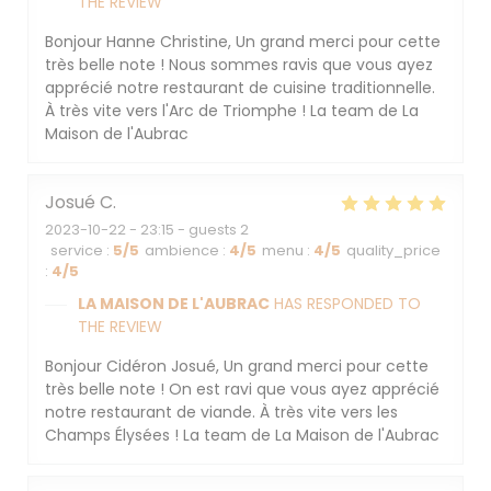
THE REVIEW
Bonjour Hanne Christine, Un grand merci pour cette
très belle note ! Nous sommes ravis que vous ayez
apprécié notre restaurant de cuisine traditionnelle.
À très vite vers l'Arc de Triomphe ! La team de La
Maison de l'Aubrac
Josué
C
2023-10-22
- 23:15 - guests 2
service
:
5
/5
ambience
:
4
/5
menu
:
4
/5
quality_price
:
4
/5
LA MAISON DE L'AUBRAC
HAS RESPONDED TO
THE REVIEW
Bonjour Cidéron Josué, Un grand merci pour cette
très belle note ! On est ravi que vous ayez apprécié
notre restaurant de viande. À très vite vers les
Champs Élysées ! La team de La Maison de l'Aubrac