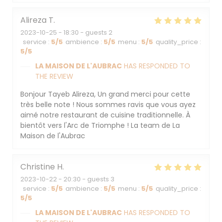
Alireza
T
2023-10-25
- 18:30 - guests 2
service
:
5
/5
ambience
:
5
/5
menu
:
5
/5
quality_price
:
5
/5
LA MAISON DE L'AUBRAC
HAS RESPONDED TO
THE REVIEW
Bonjour Tayeb Alireza, Un grand merci pour cette
très belle note ! Nous sommes ravis que vous ayez
aimé notre restaurant de cuisine traditionnelle. À
bientôt vers l'Arc de Triomphe ! La team de La
Maison de l'Aubrac
Christine
H
2023-10-22
- 20:30 - guests 3
service
:
5
/5
ambience
:
5
/5
menu
:
5
/5
quality_price
:
5
/5
LA MAISON DE L'AUBRAC
HAS RESPONDED TO