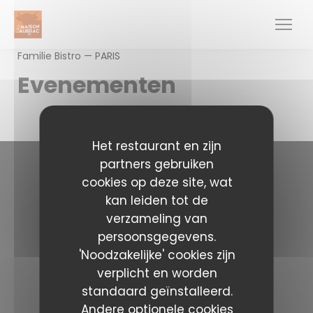
Cookies beheer paneel
Familie Bistro — PARIS
Evenementen
Het restaurant en zijn
partners gebruiken
cookies op deze site, wat
Neem contact met ons op
kan leiden tot de
verzameling van
La Maison de l'Aubrac
persoonsgegevens.
((opent in een ni
37 Rue Marbeuf 75008 PARIS
01 43 59 05 14
'Noodzakelijke' cookies zijn
verplicht en worden
Volg ons
standaard geïnstalleerd.
Andere optionele cookies