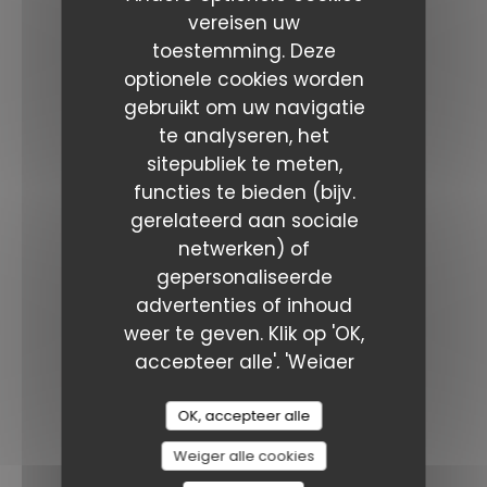
vereisen uw
Facebook ((opent in een nieuw ven
Instagram ((opent in een ni
toestemming. Deze
optionele cookies worden
NIEUWSBRIEF
gebruikt om uw navigatie
te analyseren, het
Reservering
sitepubliek te meten,
functies te bieden (bijv.
gerelateerd aan sociale
RESERVEER EEN TAFEL
netwerken) of
gepersonaliseerde
PRIVATISERING
advertenties of inhoud
weer te geven. Klik op 'OK,
accepteer alle', 'Weiger
VOUCHERS
alle' of 'Personaliseer' om
uw voorkeuren te
OK, accepteer alle
beloningen
beheren. U kunt uw
Weiger alle cookies
keuzes op elk moment