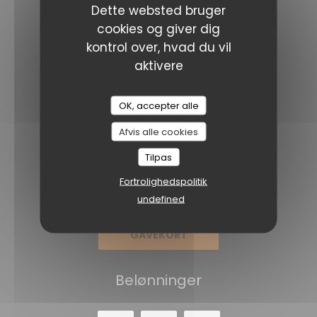
Dette websted bruger
Facebook ((åbner i et nyt vindue))
Instagram ((åbner i et nyt v
cookies og giver dig
kontrol over, hvad du vil
NYHEDSBREV
aktivere
Reservation
OK, accepter alle
Afvis alle cookies
BOOK ET BORD
Tilpas
Fortrolighedspolitik
PRIVATISERING
undefined
GAVEKORT
Belønninger