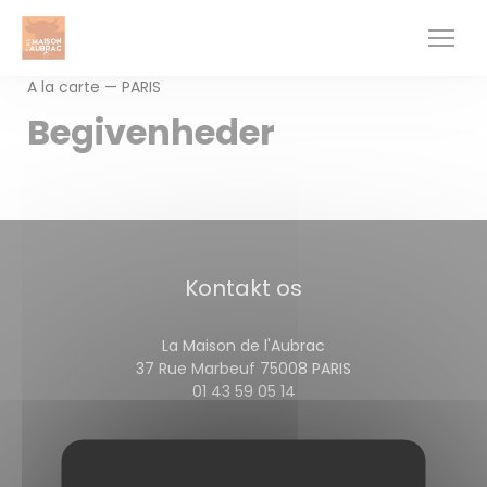
CCookie-styringspanel
A la carte — PARIS
Begivenheder
Kontakt os
La Maison de l'Aubrac
((åbner i et nyt v
37 Rue Marbeuf 75008 PARIS
01 43 59 05 14
Følg os