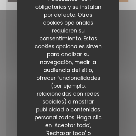
obligatorias y se instalan
por defecto. Otras
cookies opcionales
Contacto
requieren su
consentimiento. Estas
La Maison de l'Aubrac
cookies opcionales sirven
((abre en una nu
37 Rue Marbeuf 75008 PARIS
para analizar su
01 43 59 05 14
navegación, medir la
audiencia del sitio,
Seguirnos
ofrecer funcionalidades
(por ejemplo,
relacionadas con redes
Facebook ((abre en una nueva ve
Instagram ((abre en una nu
sociales) o mostrar
publicidad o contenidos
BOLETÍN
personalizados. Haga clic
en 'Aceptar todo',
Reserva
'Rechazar todo' o