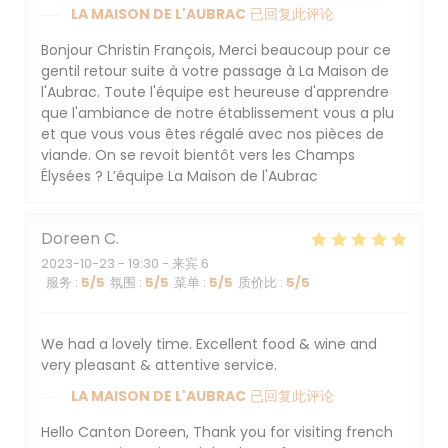
LA MAISON DE L'AUBRAC
已回复此评论
Bonjour Christin François, Merci beaucoup pour ce
gentil retour suite à votre passage à La Maison de
l'Aubrac. Toute l'équipe est heureuse d'apprendre
que l'ambiance de notre établissement vous a plu
et que vous vous êtes régalé avec nos pièces de
viande. On se revoit bientôt vers les Champs
Élysées ? L’équipe La Maison de l'Aubrac
Doreen
C
2023-10-23
- 19:30 - 来宾 6
服务
:
5
/5
氛围
:
5
/5
菜单
:
5
/5
质价比
:
5
/5
We had a lovely time. Excellent food & wine and
very pleasant & attentive service.
LA MAISON DE L'AUBRAC
已回复此评论
Hello Canton Doreen, Thank you for visiting french