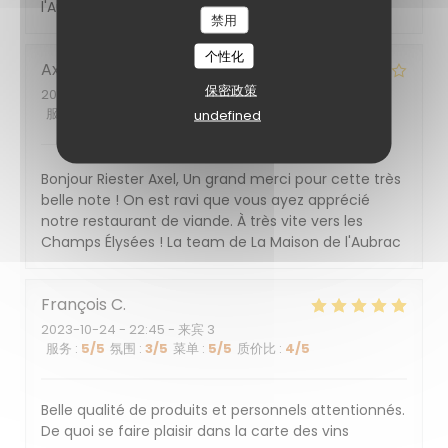
l'Aubrac
禁用
个性化
Axel
R
保密政策
2023-10-23
- 13:00 - 来宾 2
服务
:
5
/5
氛围
:
3
/5
菜单
:
5
/5
质价比
:
4
/5
undefined
LA MAISON DE L'AUBRAC
已回复此评论
Bonjour Riester Axel, Un grand merci pour cette très
belle note ! On est ravi que vous ayez apprécié
notre restaurant de viande. À très vite vers les
Champs Élysées ! La team de La Maison de l'Aubrac
François
C
2023-10-24
- 22:45 - 来宾 3
服务
:
5
/5
氛围
:
3
/5
菜单
:
5
/5
质价比
:
4
/5
Belle qualité de produits et personnels attentionnés.
De quoi se faire plaisir dans la carte des vins