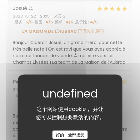
Josué
C
2023-10-22
- 23:15 - 来宾 2
服务
:
5
/5
氛围
:
4
/5
菜单
:
4
/5
质价比
:
4
/5
LA MAISON DE L'AUBRAC
已回复此评论
Bonjour Cidéron Josué, Un grand merci pour cette
très belle note ! On est ravi que vous ayez apprécié
notre restaurant de viande. À très vite vers les
Champs Élysées ! La team de La Maison de l'Aubrac
Pierre-yves
D
2023-10-25
- 12:00 - 来宾 4
服务
:
5
/5
氛围
:
5
/5
菜单
:
5
/5
质价比
:
4
/5
LA MAISON DE L'AUBRAC
已回复此评论
这个网站使用cookie， 并让
Bonjour DAUDON Pierre-yves, Un grand merci pour
您可以控制想要激活的内容。
cette très belle note ! On est ravi que vous ayez
apprécié notre restaurant de viande. À très vite vers
好的，全部接受
les Champs Élysées ! La team de La Maison de