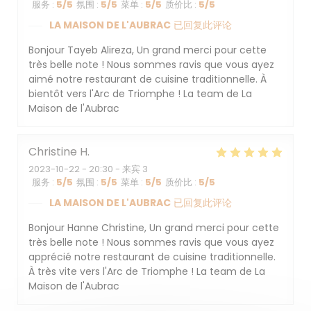
服务
:
5
/5
氛围
:
5
/5
菜单
:
5
/5
质价比
:
5
/5
LA MAISON DE L'AUBRAC
已回复此评论
Bonjour Tayeb Alireza, Un grand merci pour cette
très belle note ! Nous sommes ravis que vous ayez
aimé notre restaurant de cuisine traditionnelle. À
bientôt vers l'Arc de Triomphe ! La team de La
Maison de l'Aubrac
Christine
H
2023-10-22
- 20:30 - 来宾 3
服务
:
5
/5
氛围
:
5
/5
菜单
:
5
/5
质价比
:
5
/5
LA MAISON DE L'AUBRAC
已回复此评论
Bonjour Hanne Christine, Un grand merci pour cette
très belle note ! Nous sommes ravis que vous ayez
apprécié notre restaurant de cuisine traditionnelle.
À très vite vers l'Arc de Triomphe ! La team de La
Maison de l'Aubrac