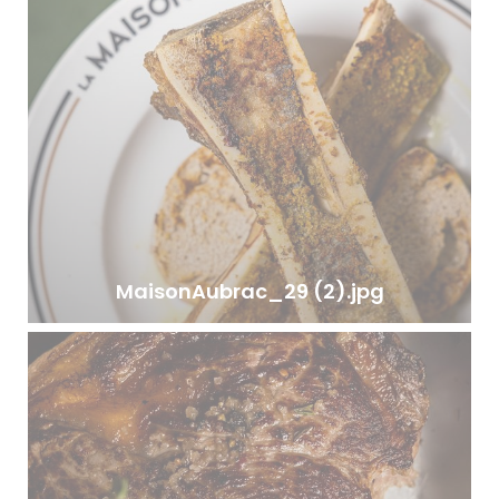
MaisonAubrac_29 (2).jpg