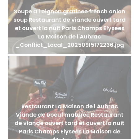
Soupe a l oignon gratinee french onion
soup Restaurant de viande ouvert tard
et ouvert la nuit Paris Champs Elysees
La Maison de l'Aubrac
_Conflict_Local_20250915172236.jpg
Restaurant La Maison de l Aubrac
Viande de boeuf maturée Restaurant
de viande ouvert tard et ouvert la nuit
Paris Champs Elysees La Maison de