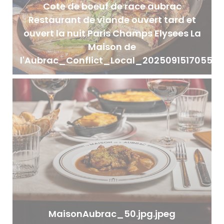
Cote de boeuf de race aubrac
Restaurant de viande ouvert tard et
ouvert la nuit Paris Champs Elysees La
Maison de
l'Aubrac_Conflict_Local_20250915170555.
MaisonAubrac_50.jpg.jpeg