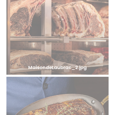
MaisondeLaubrac_2.jpg