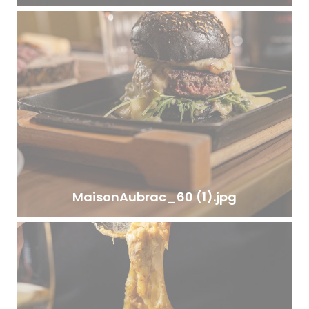
MaisonAubrac_60 (1).jpg