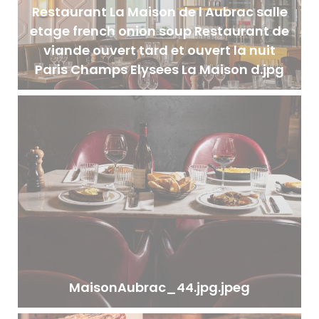
Restaurant La Maison de l Aubrac salle
etage french onion soup Restaurant de
viande ouvert tard et ouvert la nuit
Paris Champs Elysees La Maison d.jpg
MaisonAubrac_44.jpg.jpeg