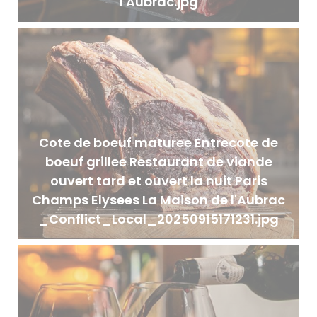
l'Aubrac.jpg
Cote de boeuf maturee Entrecote de
boeuf grillee Restaurant de viande
ouvert tard et ouvert la nuit Paris
Champs Elysees La Maison de l'Aubrac
_Conflict_Local_20250915171231.jpg