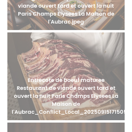
viande ouvert tard et ouvert la nuit
Paris Champs Elysees La Maison de
l'Aubrac.jpeg
Entrecote de boeuf maturee
Restaurant de viande ouvert tard et
ouvert la nuit Paris Champs Elysees La
Maison de
l'Aubrac_Conflict_Local_20250915171505.j