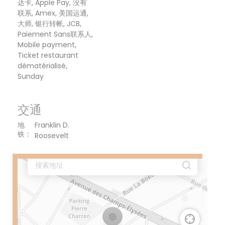
达卡, Apple Pay, 没有
联系, Amex, 美国运通,
大师, 银行转帐, JCB,
Paiement Sans联系人,
Mobile payment,
Ticket restaurant
dématérialisé,
Sunday
交通
地
Franklin D.
铁
Roosevelt