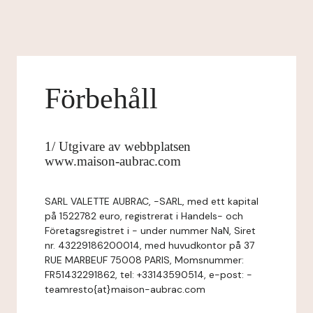
Förbehåll
1/ Utgivare av webbplatsen
www.maison-aubrac.com
SARL VALETTE AUBRAC, -SARL, med ett kapital
på 1522782 euro, registrerat i Handels- och
Företagsregistret i - under nummer NaN, Siret
nr. 43229186200014, med huvudkontor på 37
RUE MARBEUF 75008 PARIS, Momsnummer:
FR51432291862, tel: +33143590514, e-post: -
teamresto{at}maison-aubrac.com