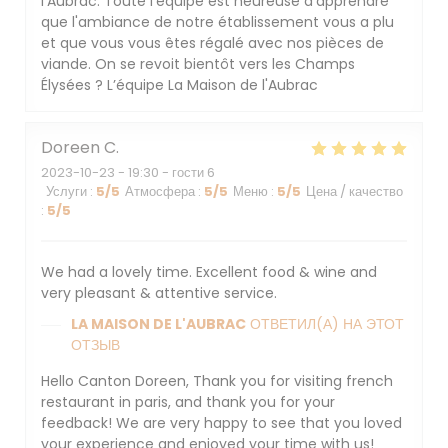
l'Aubrac. Toute l'équipe est heureuse d'apprendre
que l'ambiance de notre établissement vous a plu
et que vous vous êtes régalé avec nos pièces de
viande. On se revoit bientôt vers les Champs
Élysées ? L’équipe La Maison de l'Aubrac
Doreen
C
2023-10-23
- 19:30 - гости 6
Услуги
:
5
/5
Атмосфера
:
5
/5
Меню
:
5
/5
Цена / качество
:
5
/5
We had a lovely time. Excellent food & wine and
very pleasant & attentive service.
LA MAISON DE L'AUBRAC
ОТВЕТИЛ(А) НА ЭТОТ
ОТЗЫВ
Hello Canton Doreen, Thank you for visiting french
restaurant in paris, and thank you for your
feedback! We are very happy to see that you loved
your experience and enjoyed your time with us!