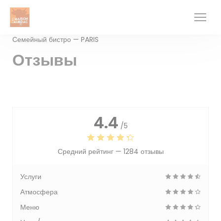
Панель управления cookies
Семейный бистро — PARIS
Отзывы
4.4
/5
Средний рейтинг —
1284 отзывы
Услуги
Атмосфера
Меню