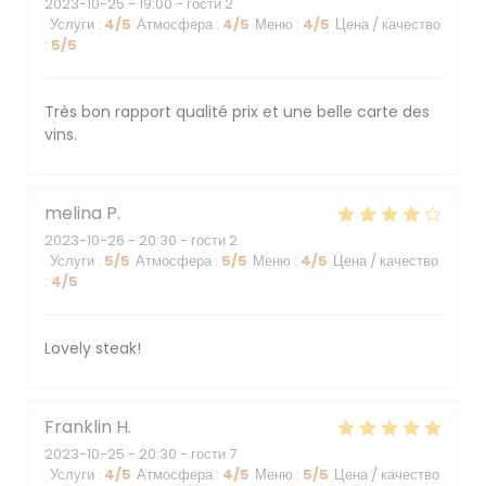
2023-10-25
- 19:00 - гости 2
Услуги
:
4
/5
Атмосфера
:
4
/5
Меню
:
4
/5
Цена / качество
:
5
/5
Très bon rapport qualité prix et une belle carte des
vins.
melina
P
2023-10-26
- 20:30 - гости 2
Услуги
:
5
/5
Атмосфера
:
5
/5
Меню
:
4
/5
Цена / качество
:
4
/5
Lovely steak!
Franklin
H
2023-10-25
- 20:30 - гости 7
Услуги
:
4
/5
Атмосфера
:
4
/5
Меню
:
5
/5
Цена / качество