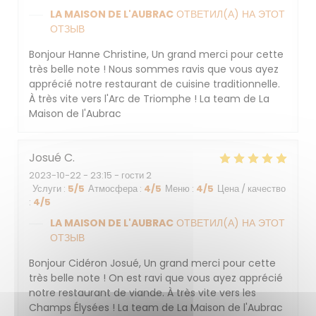
LA MAISON DE L'AUBRAC
ОТВЕТИЛ(А) НА ЭТОТ
ОТЗЫВ
Bonjour Hanne Christine, Un grand merci pour cette
très belle note ! Nous sommes ravis que vous ayez
apprécié notre restaurant de cuisine traditionnelle.
À très vite vers l'Arc de Triomphe ! La team de La
Maison de l'Aubrac
Josué
C
2023-10-22
- 23:15 - гости 2
Услуги
:
5
/5
Атмосфера
:
4
/5
Меню
:
4
/5
Цена / качество
:
4
/5
LA MAISON DE L'AUBRAC
ОТВЕТИЛ(А) НА ЭТОТ
ОТЗЫВ
Bonjour Cidéron Josué, Un grand merci pour cette
très belle note ! On est ravi que vous ayez apprécié
notre restaurant de viande. À très vite vers les
Champs Élysées ! La team de La Maison de l'Aubrac