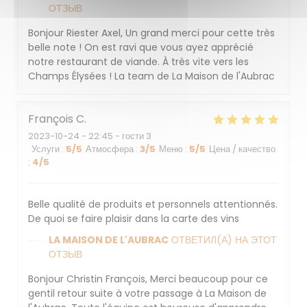
ОТЗЫВ
Bonjour Riester Axel, Un grand merci pour cette très
belle note ! On est ravi que vous ayez apprécié
notre restaurant de viande. À très vite vers les
Champs Élysées ! La team de La Maison de l'Aubrac
François
C
2023-10-24
- 22:45 - гости 3
Услуги
:
5
/5
Атмосфера
:
3
/5
Меню
:
5
/5
Цена / качество
:
4
/5
Belle qualité de produits et personnels attentionnés.
De quoi se faire plaisir dans la carte des vins
LA MAISON DE L'AUBRAC
ОТВЕТИЛ(А) НА ЭТОТ
ОТЗЫВ
Bonjour Christin François, Merci beaucoup pour ce
gentil retour suite à votre passage à La Maison de