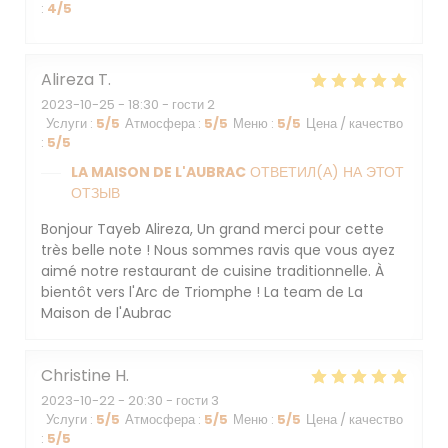
:
4
/5
Alireza
T
2023-10-25
- 18:30 - гости 2
Услуги
:
5
/5
Атмосфера
:
5
/5
Меню
:
5
/5
Цена / качество
:
5
/5
LA MAISON DE L'AUBRAC
ОТВЕТИЛ(А) НА ЭТОТ
ОТЗЫВ
Bonjour Tayeb Alireza, Un grand merci pour cette
très belle note ! Nous sommes ravis que vous ayez
aimé notre restaurant de cuisine traditionnelle. À
bientôt vers l'Arc de Triomphe ! La team de La
Maison de l'Aubrac
Christine
H
2023-10-22
- 20:30 - гости 3
Услуги
:
5
/5
Атмосфера
:
5
/5
Меню
:
5
/5
Цена / качество
:
5
/5