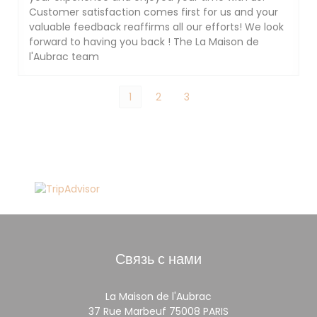
Customer satisfaction comes first for us and your
valuable feedback reaffirms all our efforts! We look
forward to having you back ! The La Maison de
l'Aubrac team
1
2
3
Связь с нами
La Maison de l'Aubrac
((открывается в н
37 Rue Marbeuf 75008 PARIS