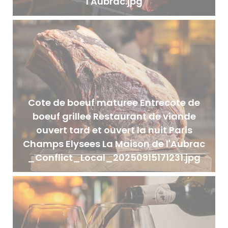
l'Aubrac.jpg
Cote de boeuf maturee Entrecote de
boeuf grillee Restaurant de viande
ouvert tard et ouvert la nuit Paris
Champs Elysees La Maison de l'Aubrac
_Conflict_Local_20250915171231.jpg