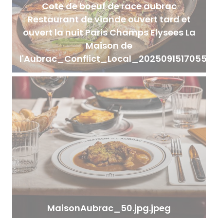
Cote de boeuf de race aubrac
Restaurant de viande ouvert tard et
ouvert la nuit Paris Champs Elysees La
Maison de
l'Aubrac_Conflict_Local_20250915170555.
MaisonAubrac_50.jpg.jpeg