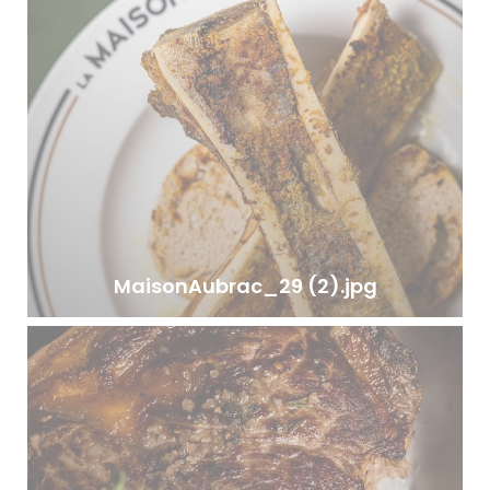
MaisonAubrac_29 (2).jpg