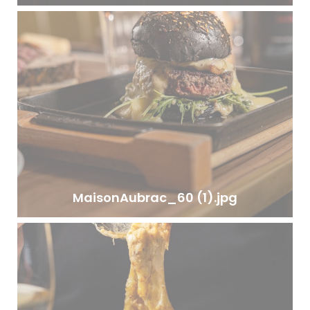
MaisonAubrac_60 (1).jpg