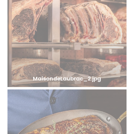
MaisondeLaubrac_2.jpg