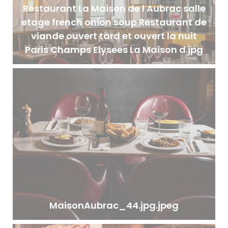
Restaurant La Maison de l Aubrac salle
etage french onion soup Restaurant de
viande ouvert tard et ouvert la nuit
Paris Champs Elysees La Maison d.jpg
MaisonAubrac_44.jpg.jpeg