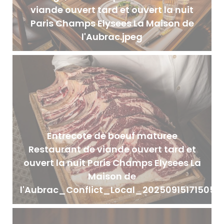
viande ouvert tard et ouvert la nuit
Paris Champs Elysees La Maison de
l'Aubrac.jpeg
Entrecote de boeuf maturee
Restaurant de viande ouvert tard et
ouvert la nuit Paris Champs Elysees La
Maison de
l'Aubrac_Conflict_Local_20250915171505.j