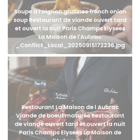
Soupe a l oignon gratinee french onion
soup Restaurant de viande ouvert tard
et ouvert la nuit Paris Champs Elysees
La Maison de l'Aubrac
_Conflict_Local_20250915172236.jpg
Restaurant La Maison de l Aubrac
Viande de boeuf maturée Restaurant
de viande ouvert tard et ouvert la nuit
Paris Champs Elysees La Maison de