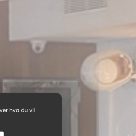
ver hva du vil
r