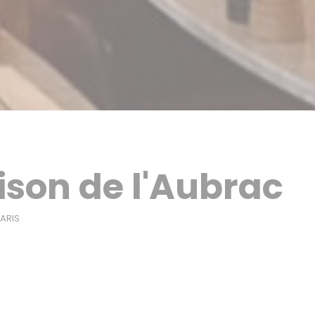
ison de l'Aubrac
((åpner i et nytt vindu))
ARIS