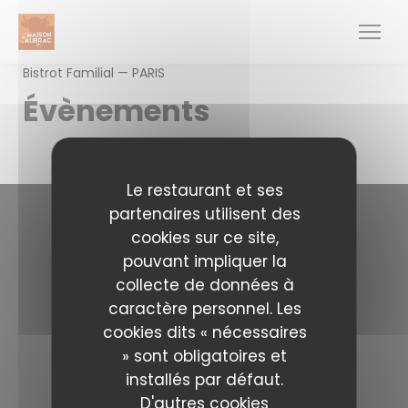
Personnalisation de vos choix en matière de cookies
Bistrot Familial — PARIS
Évènements
Le restaurant et ses
partenaires utilisent des
cookies sur ce site,
Nous contacter
pouvant impliquer la
collecte de données à
La Maison de l'Aubrac
caractère personnel. Les
((ouvre une nouve
37 Rue Marbeuf 75008 PARIS
01 43 59 05 14
cookies dits « nécessaires
» sont obligatoires et
Nous suivre
installés par défaut.
D'autres cookies