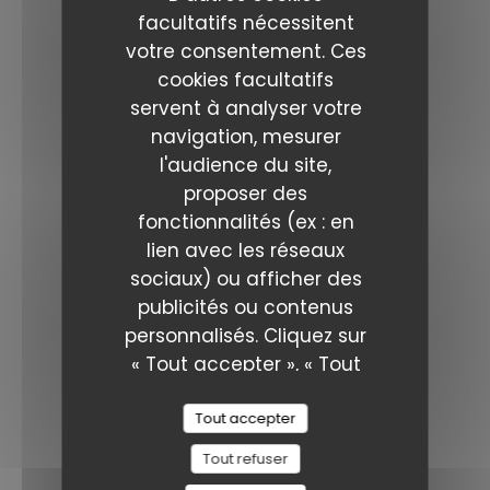
facultatifs nécessitent
Facebook ((ouvre une nouvelle fen
Instagram ((ouvre une nouve
votre consentement. Ces
cookies facultatifs
NEWSLETTER
servent à analyser votre
navigation, mesurer
Réservation
l'audience du site,
proposer des
fonctionnalités (ex : en
RÉSERVER
lien avec les réseaux
sociaux) ou afficher des
PRIVATISER
publicités ou contenus
personnalisés. Cliquez sur
« Tout accepter », « Tout
BONS CADEAUX
refuser » ou «
Personnaliser » pour gérer
Tout accepter
Distinctions
vos préférences. Vous
Tout refuser
pouvez modifier vos choix