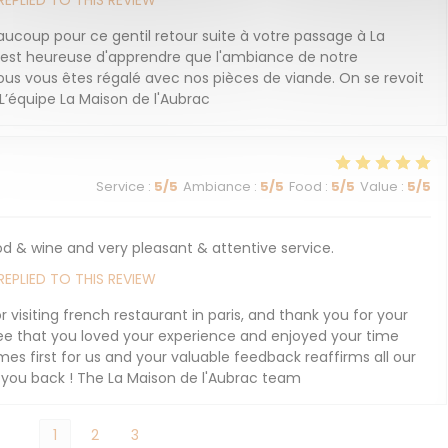
REPLIED TO THIS REVIEW
eaucoup pour ce gentil retour suite à votre passage à La
e est heureuse d'apprendre que l'ambiance de notre
ous vous êtes régalé avec nos pièces de viande. On se revoit
L’équipe La Maison de l'Aubrac
Service
:
5
/5
Ambiance
:
5
/5
Food
:
5
/5
Value
:
5
/5
od & wine and very pleasant & attentive service.
REPLIED TO THIS REVIEW
 visiting french restaurant in paris, and thank you for your
ee that you loved your experience and enjoyed your time
es first for us and your valuable feedback reaffirms all our
g you back ! The La Maison de l'Aubrac team
1
2
3