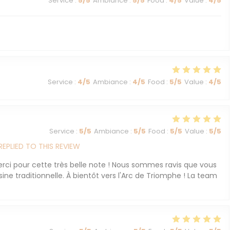
Service
:
5
/5
Ambiance
:
5
/5
Food
:
4
/5
Value
:
4
/5
Service
:
4
/5
Ambiance
:
4
/5
Food
:
5
/5
Value
:
4
/5
Service
:
5
/5
Ambiance
:
5
/5
Food
:
5
/5
Value
:
5
/5
REPLIED TO THIS REVIEW
erci pour cette très belle note ! Nous sommes ravis que vous
ine traditionnelle. À bientôt vers l'Arc de Triomphe ! La team