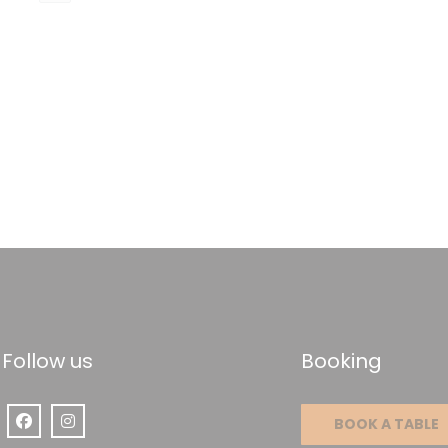
Follow us
Booking
BOOK A TABLE
Facebook ((opens in a new window))
Instagram ((opens in a new window))
window))