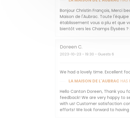
LA MAISON DE L'AUBRAC
HAS 
Bonjour Christin François, Merci b
Maison de l'Aubrac. Toute l'équip
établissement vous a plu et que v
bientôt vers les Champs Élysées ? 
Doreen
C
2023-10-23
- 19:30 - Guests 6
We had a lovely time. Excellent fo
LA MAISON DE L'AUBRAC
HAS 
Hello Canton Doreen, Thank you for
feedback! We are very happy to s
with us! Customer satisfaction com
efforts! We look forward to havin