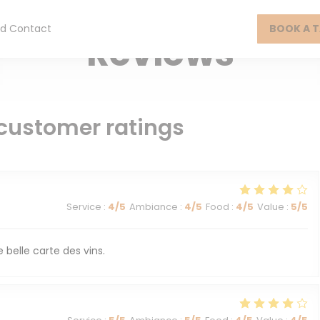
FAMILY BISTRO — PARIS
d Contact
BOOK A T
Reviews
customer ratings
Service
:
4
/5
Ambiance
:
4
/5
Food
:
4
/5
Value
:
5
/5
 belle carte des vins.