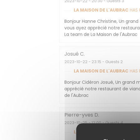
2023-10-22
- 20:30 - Guests 3
LA MAISON DE L'AUBRAC
HAS 
Bonjour Hanne Christine, Un grand
vous ayez apprécié notre restaurant
La team de La Maison de l'Aubrac
Josué
C
2023-10-22
- 23:15 - Guests 2
LA MAISON DE L'AUBRAC
HAS 
Bonjour Cidéron Josué, Un grand me
apprécié notre restaurant de viand
de l'Aubrac
Pierre-yves
D
2023-10-25
- 12:00 - Guests 4
LA MAISON DE L'AUBRAC
HAS 