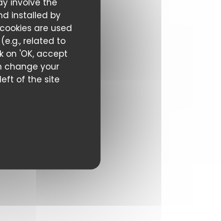
ay involve the
nd installed by
 cookies are used
e.g., related to
ck on 'OK, accept
can change your
eft of the site