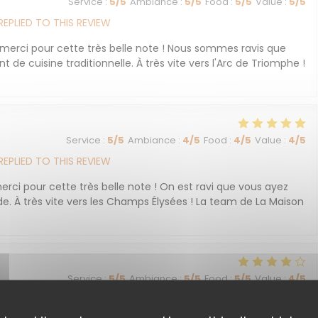
Service
:
5
/5
Ambiance
:
5
/5
Food
:
5
/5
Value
:
5
/5
REPLIED TO THIS REVIEW
 merci pour cette très belle note ! Nous sommes ravis que
 de cuisine traditionnelle. À très vite vers l'Arc de Triomphe !
Service
:
5
/5
Ambiance
:
4
/5
Food
:
4
/5
Value
:
4
/5
REPLIED TO THIS REVIEW
rci pour cette très belle note ! On est ravi que vous ayez
e. À très vite vers les Champs Élysées ! La team de La Maison
Service
:
5
/5
Ambiance
:
5
/5
Food
:
5
/5
Value
:
4
/5
REPLIED TO THIS REVIEW