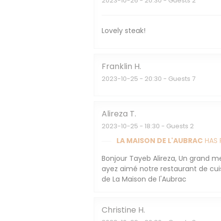
2023-10-26
- 20:30 - Guests 2
Lovely steak!
Franklin
H
2023-10-25
- 20:30 - Guests 7
Alireza
T
2023-10-25
- 18:30 - Guests 2
LA MAISON DE L'AUBRAC
HAS 
Bonjour Tayeb Alireza, Un grand m
ayez aimé notre restaurant de cuis
de La Maison de l'Aubrac
Christine
H