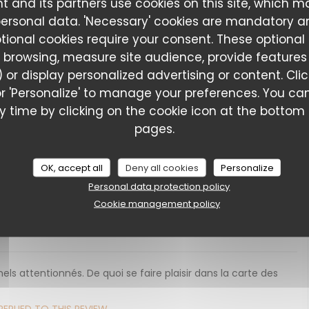
t and its partners use cookies on this site, which m
nd merci pour cette très belle note ! On est ravi que vous
personal data. 'Necessary' cookies are mandatory a
viande. À très vite vers les Champs Élysées ! La team de La
ptional cookies require your consent. These optional
 browsing, measure site audience, provide features (
 or display personalized advertising or content. Cli
l' or 'Personalize' to manage your preferences. You 
Service
:
5
/5
Ambiance
:
3
/5
Food
:
5
/5
Value
:
4
/5
 time by clicking on the cookie icon at the bottom l
REPLIED TO THIS REVIEW
pages.
i pour cette très belle note ! On est ravi que vous ayez
e. À très vite vers les Champs Élysées ! La team de La Maison
OK, accept all
Deny all cookies
Personalize
Personal data protection policy
Cookie management policy
Service
:
5
/5
Ambiance
:
3
/5
Food
:
5
/5
Value
:
4
/5
els attentionnés. De quoi se faire plaisir dans la carte des