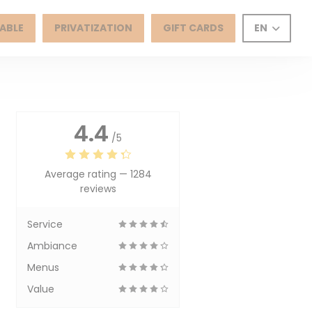
ABLE
PRIVATIZATION
GIFT CARDS
EN
4.4
/5
Average rating —
1284
reviews
Service
Ambiance
Menus
Value