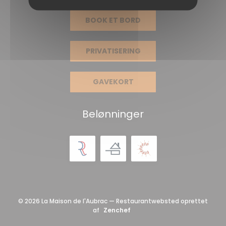
BOOK ET BORD
PRIVATISERING
GAVEKORT
Belønninger
© 2026 La Maison de l'Aubrac — Restaurantwebsted oprettet
((åbner i et nyt vindue))
af
Zenchef