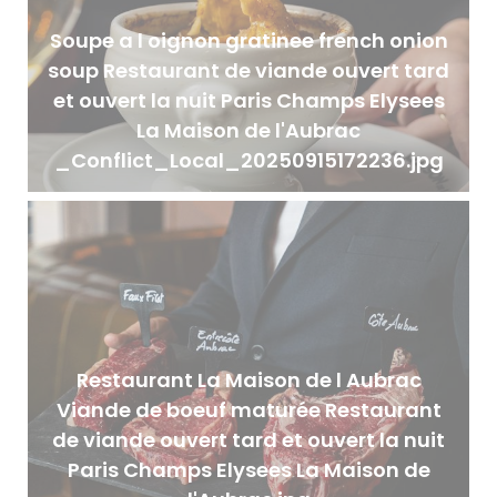
Soupe a l oignon gratinee french onion
soup Restaurant de viande ouvert tard
et ouvert la nuit Paris Champs Elysees
La Maison de l'Aubrac
_Conflict_Local_20250915172236.jpg
Restaurant La Maison de l Aubrac
Viande de boeuf maturée Restaurant
de viande ouvert tard et ouvert la nuit
Paris Champs Elysees La Maison de