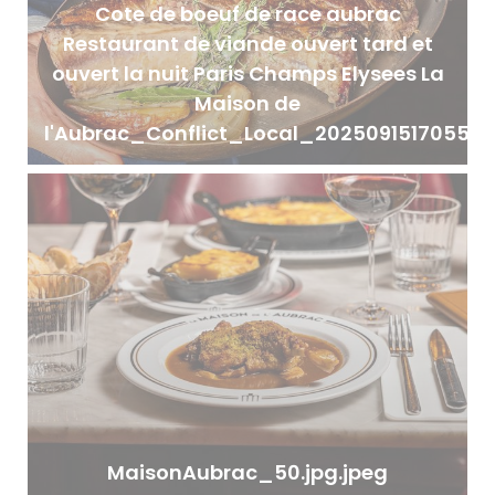
Cote de boeuf de race aubrac
Restaurant de viande ouvert tard et
ouvert la nuit Paris Champs Elysees La
Maison de
l'Aubrac_Conflict_Local_20250915170555.
MaisonAubrac_50.jpg.jpeg