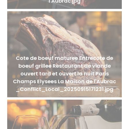
l'Aubrac.jpg
Cote de boeuf maturee Entrecote de
boeuf grillee Restaurant de viande
ouvert tard et ouvert la nuit Paris
Champs Elysees La Maison de l'Aubrac
_Conflict_Local_20250915171231.jpg