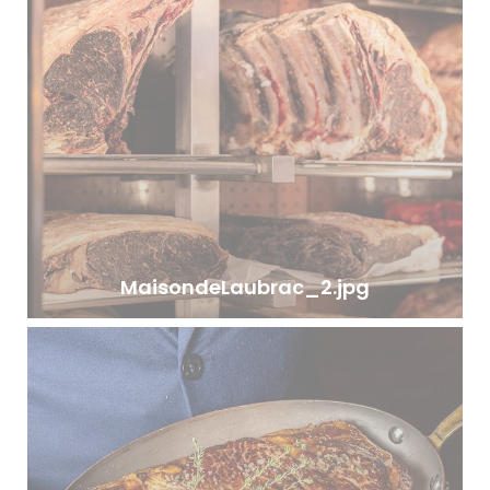
MaisondeLaubrac_2.jpg