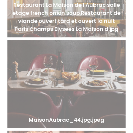
Restaurant La Maison de l Aubrac salle
etage french onion soup Restaurant de
viande ouvert tard et ouvert la nuit
Paris Champs Elysees La Maison d.jpg
MaisonAubrac_44.jpg.jpeg