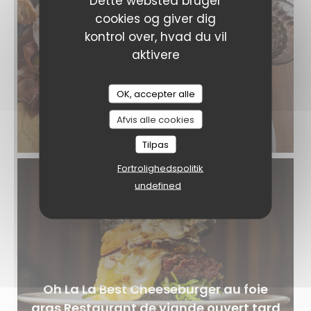
Dette websted bruger
cookies og giver dig
kontrol over, hvad du vil
aktivere
OK, accepter alle
Afvis alle cookies
MaisonAubrac_9.jpg.jpeg
Tilpas
Fortrolighedspolitik
undefined
Oh La La Best Cheeseburger au foie
gras Restaurant de viande ouvert tard