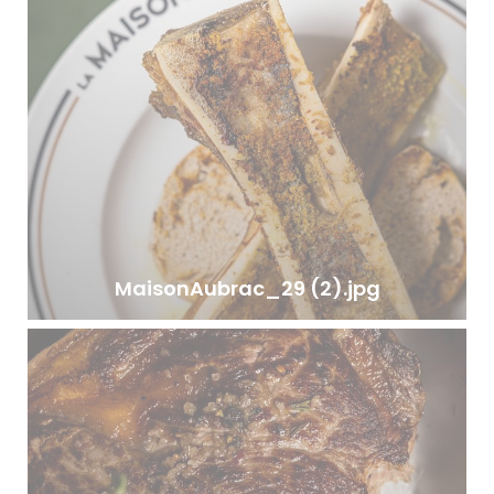
MaisonAubrac_29 (2).jpg