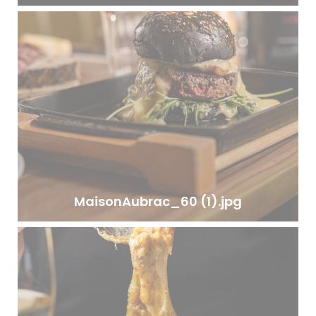
MaisonAubrac_60 (1).jpg