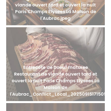
viande ouvert tard et ouvert la nuit
Paris Champs Elysees La Maison de
l'Aubrac.jpeg
Entrecote de boeuf maturee
Restaurant de viande ouvert tard et
ouvert la nuit Paris Champs Elysees La
Maison de
l'Aubrac_Conflict_Local_20250915171505.j